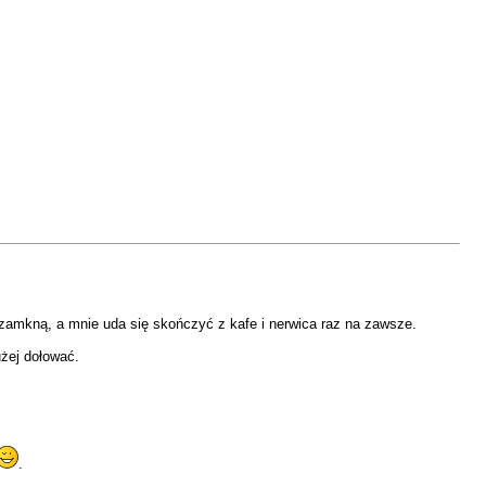
 zamkną, a mnie uda się skończyć z kafe i nerwica raz na zawsze.
użej dołować.
.