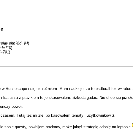
on
isplay.php?fid=94
)
fid=110
)
d=791
)
 w Runsescape i się uzależniłem. Mam nadzieje, ze to bsdforall tez wkrotce
a i katiusza z pravikiem to je skasowałem. Szkoda gadać. Nie chce się już dł
kończy powoli.
czasem. Tutaj też mi źle, bo kasowałem tematy i użytkowników ;(.
e sobie questy, powbijam poziomy, może jakąś strategię odpalę na laptopie