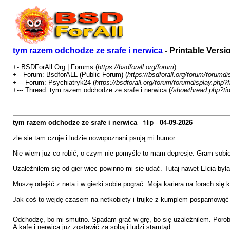
tym razem odchodze ze srafe i nerwica
- Printable Versi
+- BSDForAll.Org | Forums (
https://bsdforall.org/forum
)
+-- Forum: BsdforALL (Public Forum) (
https://bsdforall.org/forum/forumd
+--- Forum: Psychiatryk24 (
https://bsdforall.org/forum/forumdisplay.php?
+--- Thread: tym razem odchodze ze srafe i nerwica (
/showthread.php?ti
tym razem odchodze ze srafe i nerwica
- filip -
04-09-2026
zle sie tam czuje i ludzie nowopoznani psują mi humor.
Nie wiem już co robić, o czym nie pomyślę to mam depresje. Gram sobie
Uzależniłem się od gier więc powinno mi się udać. Tutaj nawet Elcia był
Muszę odejść z neta i w gierki sobie pograć. Moja kariera na forach się 
Jak coś to wejdę czasem na netkobiety i trujke z kumplem pospamowqć 
Odchodzę, bo mi smutno. Spadam grać w grę, bo się uzależnilem. Porobi
A kafe i nerwica już zostawić za sobą i ludzi stamtąd.