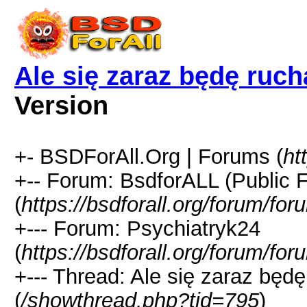
Ale się zaraz będę ru
Version
+- BSDForAll.Org | Forums (
ht
+-- Forum: BsdforALL (Public 
(
https://bsdforall.org/forum/fo
+--- Forum: Psychiatryk24
(
https://bsdforall.org/forum/fo
+--- Thread: Ale się zaraz bę
(
/showthread.php?tid=795
)