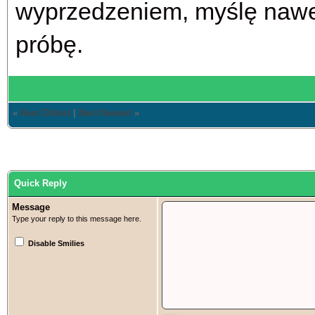
wyprzedzeniem, myślę naw
próbę.
«
Next Oldest
|
Next Newest
»
Quick Reply
Message
Type your reply to this message here.
Disable Smilies