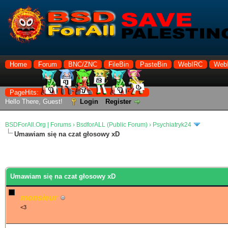
Home
Forum
BNC/ZNC
FileBin
PasteBin
WebIRC
Web
PageHits:
Hello There, Guest!
Login
Register
BSDForAll.Org | Forums
›
BsdforALL (Public Forum)
›
Psychiatryk24
Umawiam się na czat głosowy xD
Umawiam się na czat głosowy xD
monsieur
<3