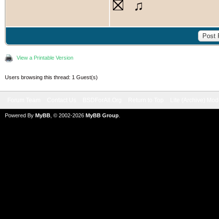
⛝
♫
View a Printable Version
Users browsing this thread: 1 Guest(s)
Forum Team
Contact Us
BSDForAll.Org
Return to Top
Lite (Archive) Mo
Powered By
MyBB
, © 2002-2026
MyBB Group
.